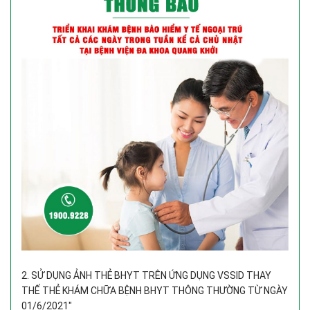
2. SỬ DỤNG ẢNH THẺ BHYT TRÊN ỨNG DỤNG VSSID THAY
THẾ THẺ KHÁM CHỮA BỆNH BHYT THÔNG THƯỜNG TỪ NGÀY
01/6/2021"