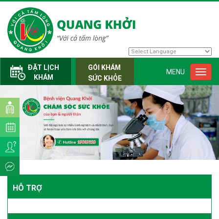
Powered by
Translate
ĐẶT LỊCH
GÓI KHÁM
MENU
Toggl
KHÁM
SỨC KHỎE
navig
HỖ TRỢ