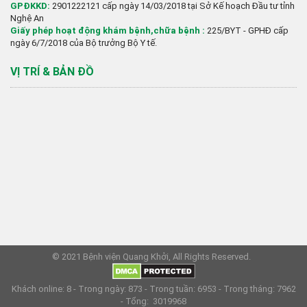
GPĐKKD:
2901222121
cấp ngày 14/03/2018 tại Sở Kế hoạch Đầu tư tỉnh
Nghệ An
Giấy phép hoạt động khám bệnh,chữa bệnh :
225/BYT - GPHĐ cấp
ngày 6/7/2018 của Bộ trưởng Bộ Y tế.
VỊ TRÍ & BẢN ĐỒ
© 2021 Bệnh viện Quang Khởi, All Rights Reserved.
Khách online: 8 - Trong ngày: 873 - Trong tuần: 6953 - Trong tháng: 7962
- Tổng: 3019968