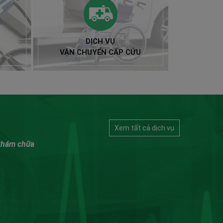
DỊCH VỤ
VẬN CHUYỂN CẤP CỨU
Xem tất cả dịch vụ
 khám chữa