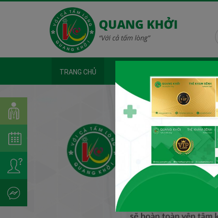
TRANG CHỦ
GIỚI THIỆU
DỊCH VỤ Y KHOA