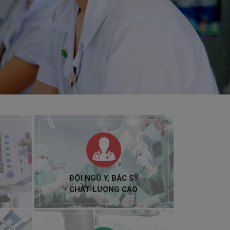
ĐỘI NGŨ Y, BÁC SỸ
CHẤT LƯỢNG CAO