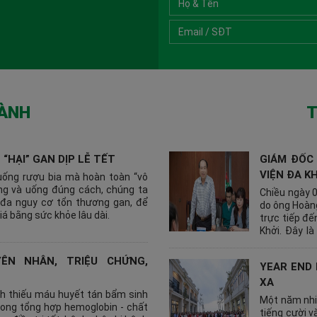
GÀNH
T
 “HẠI” GAN DỊP LỄ TẾT
GIÁM ĐỐC
VIỆN ĐA K
uống rượu bia mà hoàn toàn “vô
ng và uống đúng cách, chúng ta
Chiều ngày 
 đa nguy cơ tổn thương gan, để
do ông Hoàn
iá bằng sức khỏe lâu dài.
trực tiếp đ
Khởi. Đây là
quan tâm sâ
phát triển c
YÊN NHÂN, TRIỆU CHỨNG,
YEAR END 
mối quan hệ
và Bệnh việ
XA
h thiếu máu huyết tán bẩm sinh
sức khỏe nh
Một năm nhi
 trong tổng hợp hemoglobin - chất
tiếng cười v