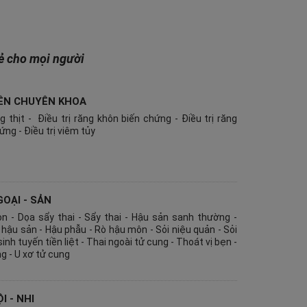
oẻ cho mọi người
LIÊN CHUYÊN KHOA
g thịt - Điều trị răng khôn biến chứng - Điều trị răng
ứng - Điều trị viêm tủy
GOẠI - SẢN
n - Dọa sẩy thai - Sẩy thai - Hậu sản sanh thường -
hậu sản - Hậu phẫu - Rò hậu môn - Sỏi niệu quản - Sỏi
inh tuyến tiền liệt - Thai ngoài tử cung - Thoát vị bẹn -
g - U xơ tử cung
I - NHI