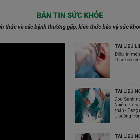
BẢN TIN SỨC KHỎE
ến thức về các bệnh thường gặp, kiến thức bảo vệ sức kh
TÀI LIỆU 
Điều trị mộn
khôn biến ch
TÀI LIỆU N
Dọa Sanh no
Nhiễm trùng 
thận - Tăng s
U buồng trứn
TÀI LIỆU NỘ