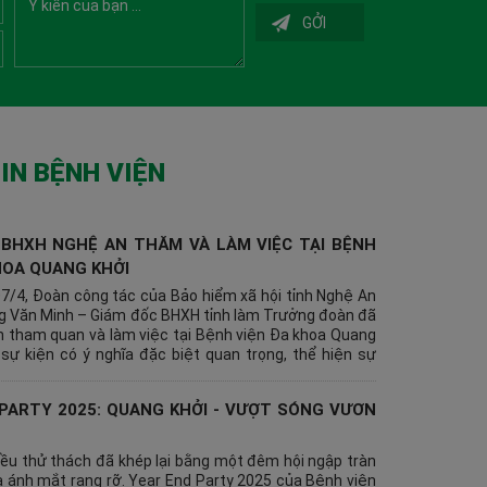
GỞI
IN BỆNH VIỆN
 BHXH NGHỆ AN THĂM VÀ LÀM VIỆC TẠI BỆNH
HOA QUANG KHỞI
07/4, Đoàn công tác của Bảo hiểm xã hội tỉnh Nghệ An
g Văn Minh – Giám đốc BHXH tỉnh làm Trưởng đoàn đã
ến tham quan và làm việc tại Bệnh viện Đa khoa Quang
 sự kiện có ý nghĩa đặc biệt quan trọng, thể hiện sự
u sắc của cơ quan quản lý bảo hiểm xã hội đối với sự
ủa hệ thống y tế ngoài công lập, đồng thời khẳng định
PARTY 2025: QUANG KHỞI - VƯỢT SÓNG VƯƠN
 phối hợp chặt chẽ, bền vững giữa BHXH tỉnh Nghệ An
n Đa khoa Quang Khởi trong suốt hành trình chăm sóc
ân dân.
ều thử thách đã khép lại bằng một đêm hội ngập tràn
à ánh mắt rạng rỡ. Year End Party 2025 của Bệnh viện