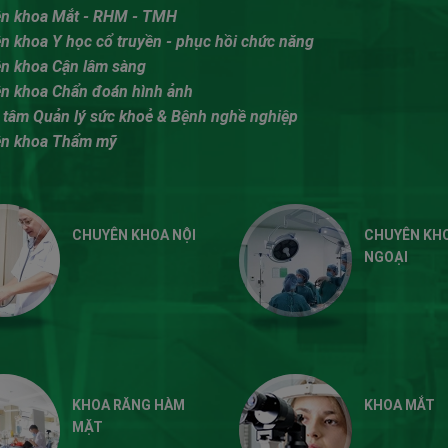
ên khoa Mắt - RHM - TMH
n khoa Y học cổ truyền - phục hồi chức năng
ên khoa Cận lâm sàng
ên khoa Chẩn đoán hình ảnh
 tâm Quản lý sức khoẻ & Bệnh nghề nghiệp
ên khoa Thẩm mỹ
CHUYÊN KHOA NỘI
CHUYÊN KH
NGOẠI
KHOA RĂNG HÀM
KHOA MẮT
MẶT