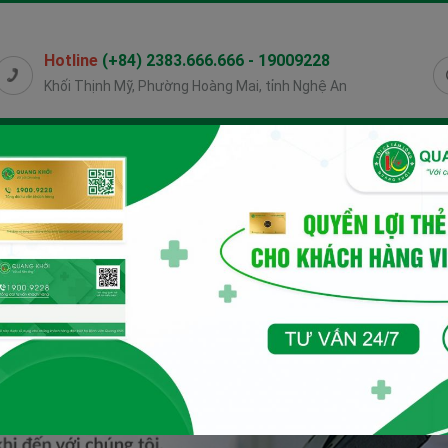
Hotline
(+84) 2383.666.666 - 19009228
Khối Thịnh Mỹ, Phường Hoàng Mai, tỉnh Nghệ An
HỖ TRỢ
BẢN TIN SỨC KHỎE
TIN TỨC
VIDEO