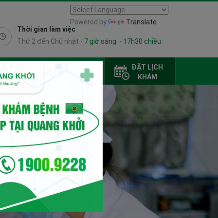
Powered by
Translate
Thời gian làm việc
Thứ 2 đến Chủ nhật -
7 giờ sáng - 17h30 chiều
TÀI LIỆU
ĐẶT LỊCH
LIÊN HỆ
BỆNH VIỆN
KHÁM