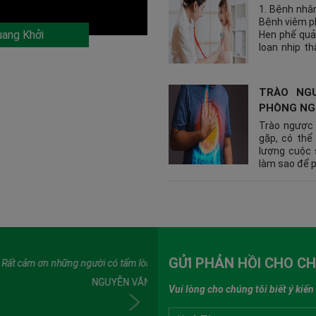
1. Bệnh nhâ
Bệnh viêm ph
uang Khởi
Hen phế quản
loạn nhịp t
huyết áp 12
màng phổi 15
TRÀO NGƯ
PHÒNG NG
Trào ngược 
gặp, có thể
lượng cuộc 
làm sao để 
GỬI PHẢN HỒI CHO C
ó tấm lòng cứu người
Nhanh chó
ỄN VĂN MINH - SINH VIÊN
Vui lòng cho chúng tôi biết ý kiế