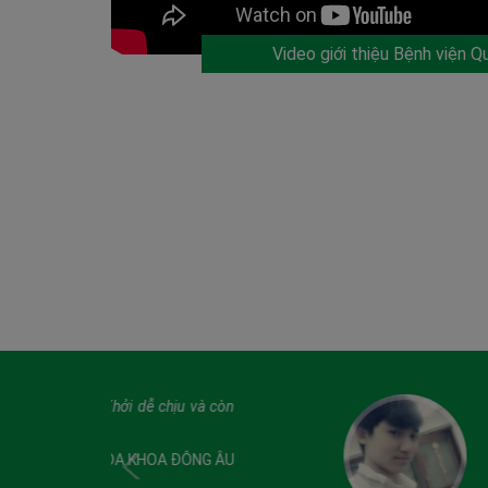
Video giới thiệu Bệnh viện Q
u và còn
Rất cảm ơn những người c
NGUY
 ĐÔNG ÂU