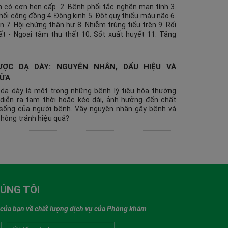
n có cơn hen cấp 2. Bệnh phổi tắc nghẽn mạn tính 3.
ổi cộng đồng 4. Động kinh 5. Đột quỵ thiếu máu não 6.
 7. Hội chứng thận hư 8. Nhiễm trùng tiểu trên 9. Rối
hất - Ngoại tâm thu thất 10. Sốt xuất huyết 11. Tăng
. Tay chân miệng 13. Thiếu máu cơ tim 14. Tràn dịch
. Xuất huyết tiêu hóa do loét dạ dày tá tràng
ỢC DẠ DÀY: NGUYÊN NHÂN, DẤU HIỆU VÀ
ỪA
dạ dày là một trong những bệnh lý tiêu hóa thường
 diễn ra tạm thời hoặc kéo dài, ảnh hưởng đến chất
sống của người bệnh. Vậy nguyên nhân gây bệnh và
phòng tránh hiệu quả?
HÚNG TÔI
ng, thân thiện, hiệu quả cao.
CUONG TRIEU - GIÁO VIÊN
n của bạn về chất lượng dịch vụ của Phòng khám