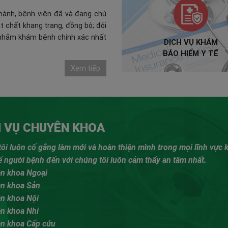
ành, bệnh viện đã và đang chú
ật chất khang trang, đồng bộ; đội
 nhằm khám bệnh chính xác nhất
DỊCH VỤ KHÁM
BẢO HIỂM Y TẾ
Xem tiếp
H VỤ CHUYÊN KHOA
ôi luôn cố gắng làm mới và hoàn thiện mình trong mọi lĩnh vực
 người bệnh đến với chúng tôi luôn cảm thấy an tâm nhất.
ên khoa Ngoại
ên khoa Sản
n khoa Nội
ên khoa Nhi
ên khoa Cấp cứu